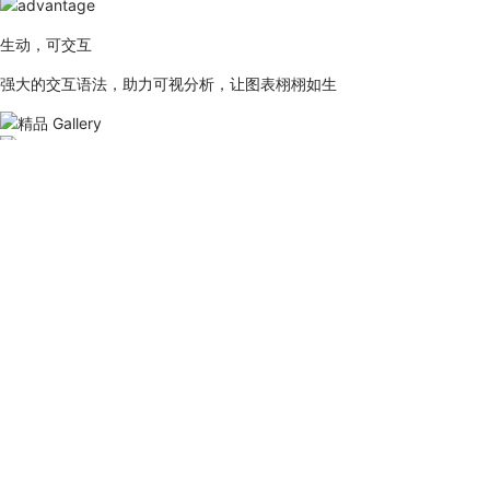
生动，可交互
强大的交互语法，助力可视分析，让图表栩栩如生
精品 Gallery
真实的数据可视化案例，我们将它们归纳为一个个故事性的设计模板，让
查看详情
感谢信赖