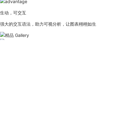
生动，可交互
强大的交互语法，助力可视分析，让图表栩栩如生
精品 Gallery
真实的数据可视化案例，我们将它们归纳为一个个故事性的设计模板，让
查看详情
感谢信赖